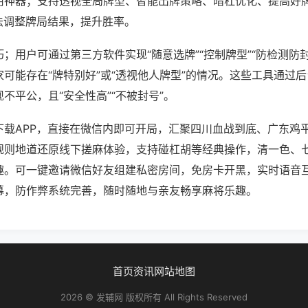
用神器；支持透视全局牌型、智能出牌策略、暗杠优化、提高好
法调整牌局结果，提升胜率。
；用户可通过第三方软件实现“随意选牌”“控制牌型”“防检测防
可能存在“牌特别好”或“透视他人牌型”的情况。这些工具通过
不平公，且“安全性高”“不被封号”。
下载APP，直接在微信内即可开局，汇聚四川血战到底、广东鸡
规则地道还原线下搓麻体验，支持碰杠胡等经典操作，清一色、
趣。可一键邀请微信好友组建私密房间，免房卡开黑，实时语音
幕，防作弊系统完善，随时随地与亲友畅享麻将乐趣。
首页
资讯
网站地图
2026 © 发辅网 版权所有 All Rights Reserved