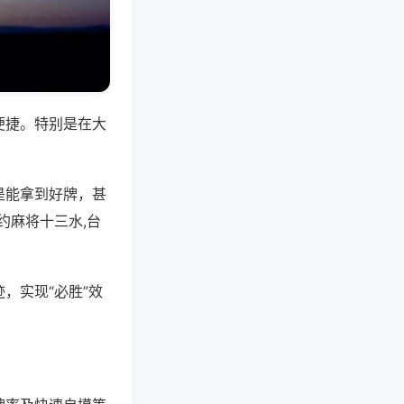
便捷。特别是在大
是能拿到好牌，甚
约麻将十三水,台
，实现“必胜”效
。