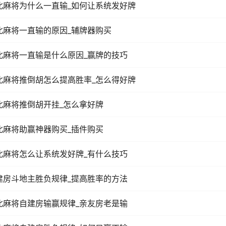
北麻将为什么一直输_如何让系统发好牌
北麻将一直输的原因_辅牌器购买
北麻将一直输是什么原因_赢牌的技巧
北麻将推倒胡怎么提高胜率_怎么得好牌
北麻将推倒胡开挂_怎么拿好牌
北麻将助赢神器购买_插件购买
北麻将怎么让系统发好牌_有什么技巧
建房斗地主胜负规律_提高胜率的方法
北麻将自建房输赢规律_亲友房老是输