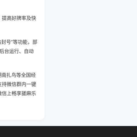
、提高好牌率及快
防封号”等功能，部
过后台运行、自动
湖南扎鸟等全国经
支持微信群内一键
微信上畅享搓麻乐