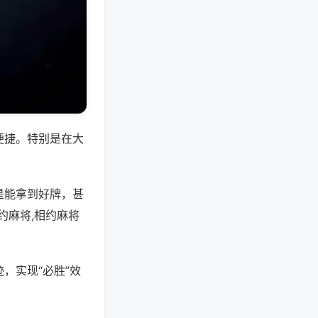
便捷。特别是在大
是能拿到好牌，甚
约麻将,相约麻将
，实现“必胜”效
。