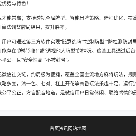
能优势与特色！
么才能常赢；支持透视全局牌型、智能出牌策略、暗杠优化、提
AI算法调整牌局结果，提升胜率。
用户可通过第三方软件实现“随意选牌”“控制牌型”“防检测防封
能存在“牌特别好”或“透视他人牌型”的情况。这些工具通过后
平公，且“安全性高”“不被封号”。
托微信社交链，约局极为便捷，覆盖全国主流地方麻将玩法，规
策略多变，清一色、七对、杠上开花等高番玩法乐趣十足。运行
战公平公正，方言配音地道，是微信用户日常休闲、联络感情的
首页
资讯
网站地图