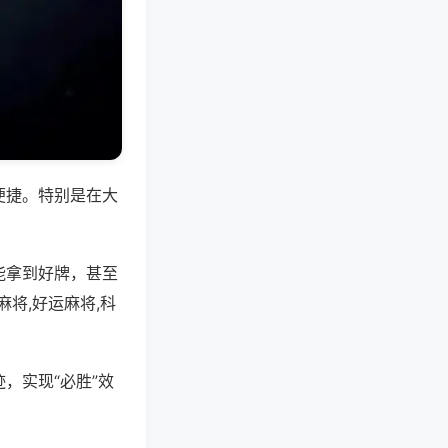
便捷。特别是在大
能拿到好牌，甚至
将,好运麻将,科
，实现“必胜”效
。