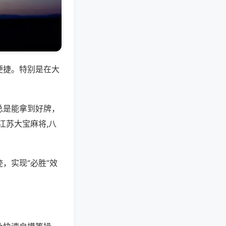
便捷。特别是在大
总是能拿到好牌，
江苏大宝麻将,八
，实现“必胜”效
。