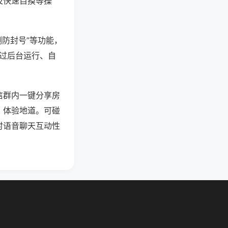
及快速自摸等操
测防封号”等功能，
通过后台运行、自
信群内一键分享房
、体验地道。可碰
时语音聊天互动性