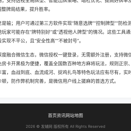
略；支持透视全局牌型、智能出牌策略、暗杠优化、提高好牌率
调整牌局结果，提升胜率。
是输；用户可通过第三方软件实现“随意选牌”“控制牌型”“防检
玩家可能存在“牌特别好”或“透视他人牌型”的情况。这些工具
实现不平公，且“安全性高”“不被封号”。
深度融合微信生态，微信授权一键登录，无需额外注册，支持微
免房卡开黑极为便捷，覆盖全国数百种地方麻将玩法，规则正宗
丰富，血战到底、血流成河、捉鸡扎鸟等特色玩法应有尽有，实
卡顿，防作弊机制完善，是微信用户线上搓麻的首选方式。
首页
资讯
网站地图
2026 © 发辅网 版权所有 All Rights Reserved