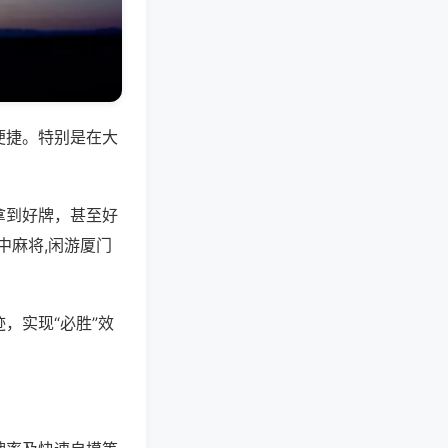
便捷。特别是在大
拿到好牌，甚至好
中麻将,闲游厦门
，实现“必胜”效
。