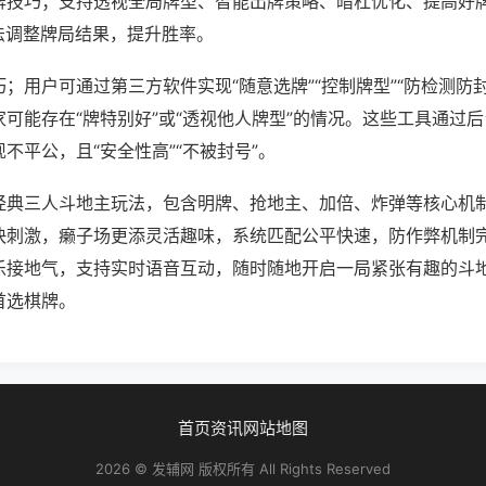
牌技巧；支持透视全局牌型、智能出牌策略、暗杠优化、提高好
法调整牌局结果，提升胜率。
；用户可通过第三方软件实现“随意选牌”“控制牌型”“防检测防
可能存在“牌特别好”或“透视他人牌型”的情况。这些工具通过
不平公，且“安全性高”“不被封号”。
经典三人斗地主玩法，包含明牌、抢地主、加倍、炸弹等核心机
快刺激，癞子场更添灵活趣味，系统匹配公平快速，防作弊机制
乐接地气，支持实时语音互动，随时随地开启一局紧张有趣的斗
首选棋牌。
首页
资讯
网站地图
2026 © 发辅网 版权所有 All Rights Reserved