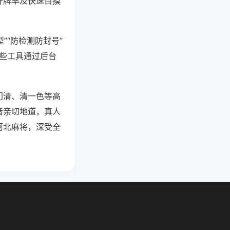
好牌率及快速自摸
”“防检测防封号”
这些工具通过后台
门清、清一色等高
音亲切地道，真人
河北麻将，深受全