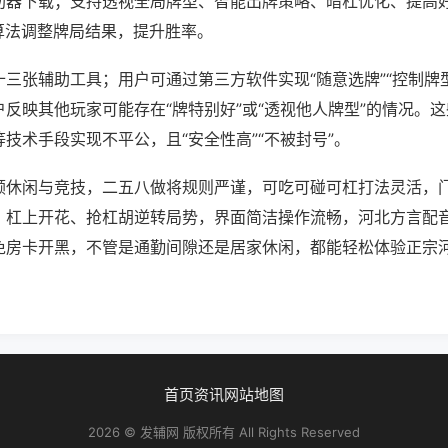
助器下载；支持透视全局牌型、智能出牌策略、暗杠优化、提高
算法调整牌局结果，提升胜率。
三张辅助工具；用户可通过第三方软件实现“随意选牌”“控制牌型
反映其他玩家可能存在“牌特别好”或“透视他人牌型”的情况。
技术手段实现不平公，且“安全性高”“不被封号”。
顾休闲与竞技，二五八做将规则严谨，可吃可碰可杠打法灵活，
，杠上开花、抢杠胡逆转局势，界面简洁操作流畅，河北方言配
免房卡开黑，不管是通勤间隙还是居家休闲，都能轻松体验正宗
首页
资讯
网站地图
2026 © 发辅网 版权所有 All Rights Reserved