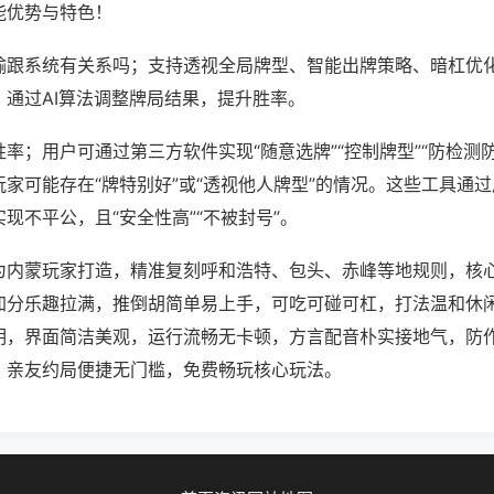
能优势与特色！
输跟系统有关系吗；支持透视全局牌型、智能出牌策略、暗杠优
，通过AI算法调整牌局结果，提升胜率。
率；用户可通过第三方软件实现“随意选牌”“控制牌型”“防检测
家可能存在“牌特别好”或“透视他人牌型”的情况。这些工具通
现不平公，且“安全性高”“不被封号”。
为内蒙玩家打造，精准复刻呼和浩特、包头、赤峰等地规则，核
加分乐趣拉满，推倒胡简单易上手，可吃可碰可杠，打法温和休
明，界面简洁美观，运行流畅无卡顿，方言配音朴实接地气，防
，亲友约局便捷无门槛，免费畅玩核心玩法。