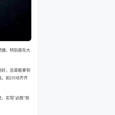
便捷。特别是在大
别好，总是能拿到
。如(兴动齐齐
，实现“必胜”效
。