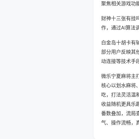
聚焦相关游戏功
财神十三张有挂
作，通过AI算法
白金岛十胡卡有辅
部分用户反映其他
动连接等技术手段
微乐宁夏麻将主
核心以划水麻将
吃，打法灵活温
收益随机更具乐
番数叠加，流局
气、操作流畅，