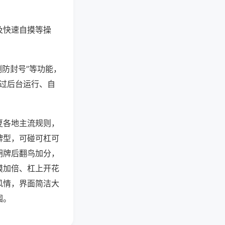
及快速自摸等操
测防封号”等功能，
通过后台运行、自
夏各地主流规则，
牌型，可碰可杠可
胡牌后翻鸟加分，
摸加倍、杠上开花
风情，界面简洁大
围。