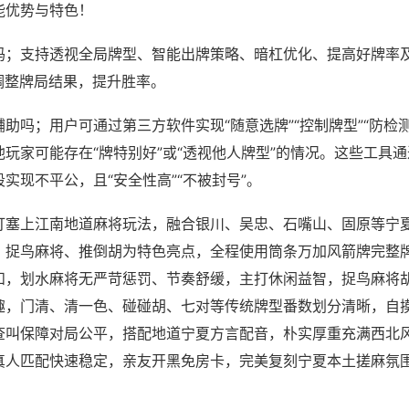
能优势与特色！
吗；支持透视全局牌型、智能出牌策略、暗杠优化、提高好牌率
调整牌局结果，提升胜率。
助吗；用户可通过第三方软件实现“随意选牌”“控制牌型”“防检
玩家可能存在“牌特别好”或“透视他人牌型”的情况。这些工具
实现不平公，且“安全性高”“不被封号”。
打塞上江南地道麻将玩法，融合银川、吴忠、石嘴山、固原等宁
、捉鸟麻将、推倒胡为特色亮点，全程使用筒条万加风箭牌完整
和，划水麻将无严苛惩罚、节奏舒缓，主打休闲益智，捉鸟麻将
趣，门清、清一色、碰碰胡、七对等传统牌型番数划分清晰，自
查叫保障对局公平，搭配地道宁夏方言配音，朴实厚重充满西北
真人匹配快速稳定，亲友开黑免房卡，完美复刻宁夏本土搓麻氛