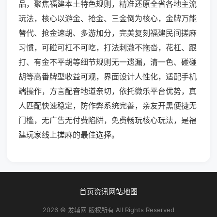
品，聚焦福建本土特色规则，精准还原全省各地主流
玩法，核心以游金、抢金、三金倒为核心，金牌万能
替代、抢金速胡、多游加分，完美复刻福建民间搓麻
习惯，可碰可杠不可吃，打法刺激不拖沓，花杠、跟
打、有金不平胡等细节规则无一遗漏，清一色、碰碰
胡等高番牌型收益可观，界面设计人性化，适配手机
端操作，方言配音地道亲切，依托微乐平台优势，真
人匹配快速稳定，防作弊系统完善，亲友开黑便捷无
门槛，无广告无付费陷阱，免费畅玩核心玩法，是福
建玩家线上搓麻的最佳选择。
首页
资讯
网站地图
2026 © 发辅网 版权所有 All Rights Reserved