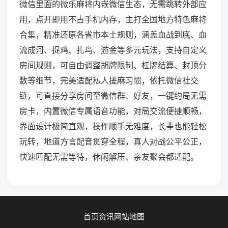
微信里面的微乐麻将内嵌微信生态，无需跳转外部应
用，点开即用不占手机内存，主打全国地方特色麻将
合集，精准还原各省市本土规则，涵盖血战到底、血
流成河、捉鸡、扎鸟、游金等多元玩法，支持自定义
房间规则，可自由调整胡牌限制、杠牌结算、封顶分
数等细节，完美适配私人搓麻习惯，依托微信社交
链，可直接分享房间至微信群、好友，一键约局无需
房卡，内置微信专属语音功能，对局交流便捷顺畅，
界面设计极简直观，操作顺手无难度，长辈也能轻松
玩转，地道方言配音贯穿全程，真人对战公平公正，
快速匹配无需等待，休闲解压、亲友聚会都适配。
首页
资讯
网站地图