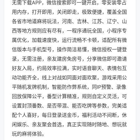
无需下载APP，微信搜索即可一键开启，零安装零占
用内存，打开即用，关闭即走，极致便捷，覆盖全国
各省市地道麻将玩法，河南、吉林、江苏、辽宁、山
西等地方规则应有尽有，一程序通玩全国，小程序专
属优化，加载速度快，运行流畅不卡顿，适配所有微
信版本与手机型号，操作简洁易懂，微信授权一键登
录，无需注册，亲友建房免房号，分享微信即可邀请
好友入局，约局效率拉满，实时语音聊天、表情包互
动功能齐全，线上对战如同面对面欢聚，游戏采用公
平随机发牌机制，智能防作弊系统，同IP预警、录像
回放保障公平，番型计算精准，规则自定义灵活，可
设置封顶番数、是否带混、能否吃牌等参数，完美适
配个人喜好，每日登录送金币，福利活动不间断，休
闲娱乐、亲友聚会首选，真正实现随时随地、想玩就
玩的麻将体验。