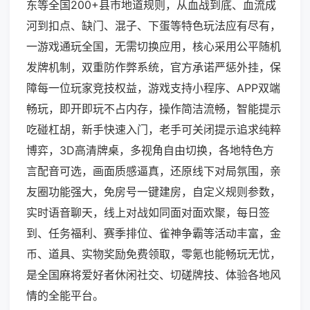
东等全国200+县市地道规则，从血战到底、血流成
河到扣点、缺门、混子、下蛋等特色玩法应有尽有，
一游戏通玩全国，无需切换应用，核心采用公平随机
发牌机制，双重防作弊系统，官方承诺严惩外挂，保
障每一位玩家竞技权益，游戏支持小程序、APP双端
畅玩，即开即玩不占内存，操作简洁流畅，智能提示
吃碰杠胡，新手快速入门，老手可关闭提示追求纯粹
博弈，3D高清牌桌，多视角自由切换，各地特色方
言配音可选，画面质感逼真，还原线下对局氛围，亲
友圈功能强大，免房号一键建房，自定义规则参数，
实时语音聊天，线上对战如同面对面欢聚，每日签
到、任务福利、赛季排位、雀神争霸等活动丰富，金
币、道具、实物奖励免费领取，零氪也能畅玩无忧，
是全国麻将爱好者休闲社交、切磋牌技、体验各地风
情的全能平台。