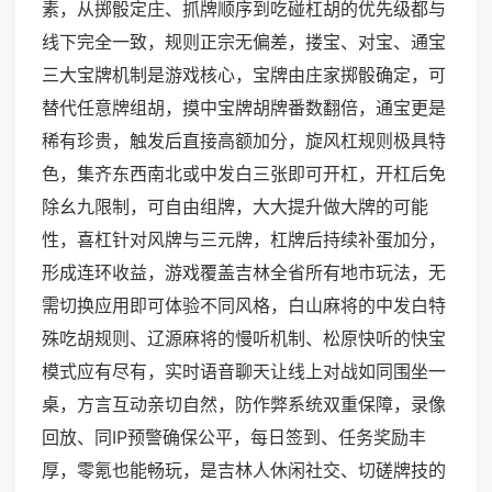
素，从掷骰定庄、抓牌顺序到吃碰杠胡的优先级都与
线下完全一致，规则正宗无偏差，搂宝、对宝、通宝
三大宝牌机制是游戏核心，宝牌由庄家掷骰确定，可
替代任意牌组胡，摸中宝牌胡牌番数翻倍，通宝更是
稀有珍贵，触发后直接高额加分，旋风杠规则极具特
色，集齐东西南北或中发白三张即可开杠，开杠后免
除幺九限制，可自由组牌，大大提升做大牌的可能
性，喜杠针对风牌与三元牌，杠牌后持续补蛋加分，
形成连环收益，游戏覆盖吉林全省所有地市玩法，无
需切换应用即可体验不同风格，白山麻将的中发白特
殊吃胡规则、辽源麻将的慢听机制、松原快听的快宝
模式应有尽有，实时语音聊天让线上对战如同围坐一
桌，方言互动亲切自然，防作弊系统双重保障，录像
回放、同IP预警确保公平，每日签到、任务奖励丰
厚，零氪也能畅玩，是吉林人休闲社交、切磋牌技的