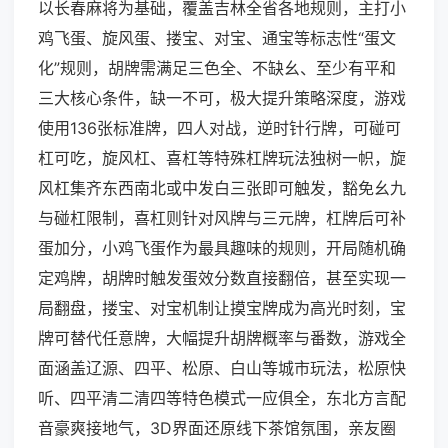
以长春麻将为基础，覆盖吉林全省各地规则，主打小
鸡飞蛋、旋风蛋、搂宝、对宝、通宝等标志性“蛋文
化”规则，胡牌需满足三色全、不缺幺、至少有平和
三大核心条件，缺一不可，极大提升策略深度，游戏
使用136张标准牌，四人对战，逆时针行牌，可碰可
杠可吃，旋风杠、喜杠等特殊杠牌玩法独树一帜，旋
风杠集齐东西南北或中发白三张即可触发，豁免幺九
与碰杠限制，喜杠则针对风牌与三元牌，杠牌后可补
蛋加分，小鸡飞蛋作为最具趣味的规则，开局随机确
定鸡牌，胡牌时触发蛋效分数直接翻倍，甚至实现一
局翻盘，搂宝、对宝机制让摸宝牌成为高光时刻，宝
牌可替代任意牌，大幅提升胡牌概率与番数，游戏全
面涵盖辽源、四平、松原、白山等城市玩法，松原快
听、四平清二清四等特色模式一应俱全，东北方言配
音豪爽接地气，3D界面还原线下茶馆氛围，亲友圈