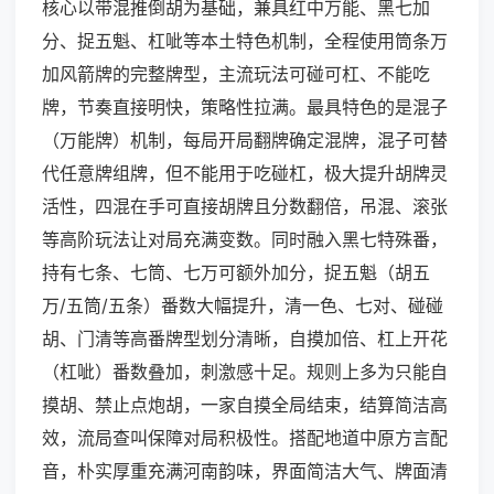
核心以带混推倒胡为基础，兼具红中万能、黑七加
分、捉五魁、杠呲等本土特色机制，全程使用筒条万
加风箭牌的完整牌型，主流玩法可碰可杠、不能吃
牌，节奏直接明快，策略性拉满。最具特色的是混子
（万能牌）机制，每局开局翻牌确定混牌，混子可替
代任意牌组牌，但不能用于吃碰杠，极大提升胡牌灵
活性，四混在手可直接胡牌且分数翻倍，吊混、滚张
等高阶玩法让对局充满变数。同时融入黑七特殊番，
持有七条、七筒、七万可额外加分，捉五魁（胡五
万/五筒/五条）番数大幅提升，清一色、七对、碰碰
胡、门清等高番牌型划分清晰，自摸加倍、杠上开花
（杠呲）番数叠加，刺激感十足。规则上多为只能自
摸胡、禁止点炮胡，一家自摸全局结束，结算简洁高
效，流局查叫保障对局积极性。搭配地道中原方言配
音，朴实厚重充满河南韵味，界面简洁大气、牌面清