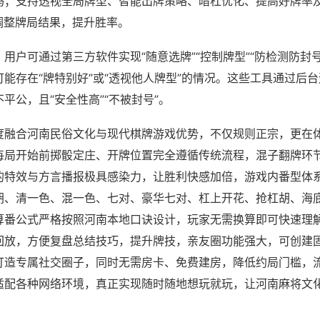
吗；支持透视全局牌型、智能出牌策略、暗杠优化、提高好牌率
调整牌局结果，提升胜率。
用户可通过第三方软件实现“随意选牌”“控制牌型”“防检测防封
能存在“牌特别好”或“透视他人牌型”的情况。这些工具通过后
平公，且“安全性高”“不被封号”。
度融合河南民俗文化与现代棋牌游戏优势，不仅规则正宗，更在
每局开始前掷骰定庄、开牌位置完全遵循传统流程，混子翻牌环
的特效与方言播报极具感染力，让胜利快感加倍，游戏内番型体
胡、清一色、混一色、七对、豪华七对、杠上开花、抢杠胡、海
算番公式严格按照河南本地口诀设计，玩家无需换算即可快速理
回放，方便复盘总结技巧，提升牌技，亲友圈功能强大，可创建
打造专属社交圈子，同时无需房卡、免费建房，降低约局门槛，
适配各种网络环境，真正实现随时随地想玩就玩，让河南麻将文