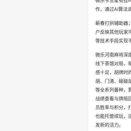
微乐卡五星有挂
作，通过AI算法
蕲春打拱辅助器；
户反映其他玩家可
等技术手段实现不
微乐河南麻将深
线下茶馆对局，
感十足，胡牌时
胡、门清、碰碰
等全系列番种，
战绩查看与牌局
员胜率与积分，
也能托管续玩，
发新的活力。