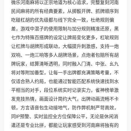
微乐河南麻将以正宗地道为核心追求，完整复刻河南
民间麻将的所有经典要素，从掷骰开牌、抓牌顺序到
吃碰杠胡的优先级都与线下完全一致，杜绝规则偏
差，游戏中混子的使用限制与加分规则精准还原，黑
七作为特殊百搭牌的设定让牌局变化更多，杠呲规则
让杠牌与胡牌形成联动，大幅提升刺激感，支持一炮
双响、一炮三响等多人胡牌场景，点炮者包赔所有胡
牌玩家，结算清晰透明，同时融入门清、中张、幺九
将对等附加番型，让每一手出牌都充满策略考量，不
仅适合熟人约局，也能通过智能匹配系统快速找到水
平相当的对手，段位系统实时记录实力，雀神榜单激
发竞技热情，画面设计简约大气，出牌动画流畅不卡
顿，方言语音包生动接地气，防作弊机制严苛高效，
同IP预警、实时监控全方位保障公平，无论是休闲消
遣还是专业比拼，都能让玩家感受到河南麻将独有的