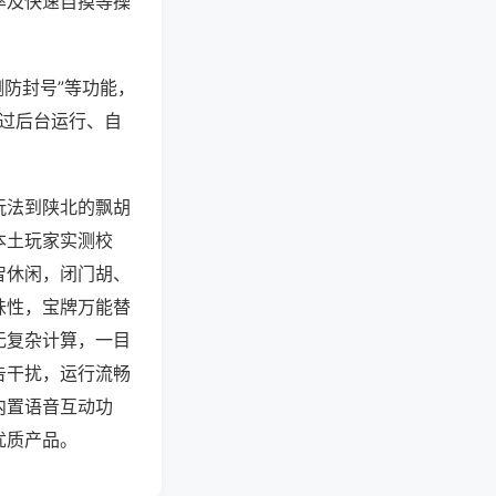
率及快速自摸等操
测防封号”等功能，
通过后台运行、自
玩法到陕北的飘胡
本土玩家实测校
智休闲，闭门胡、
味性，宝牌万能替
无复杂计算，一目
告干扰，运行流畅
内置语音互动功
优质产品。