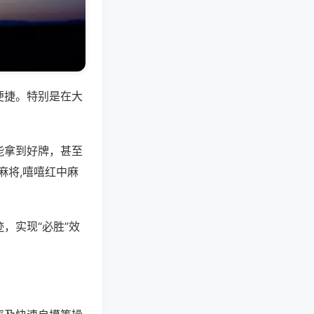
便捷。特别是在大
能拿到好牌，甚至
麻将,嘻嘻红中麻
，实现“必胜”效
。