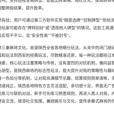
挂吗；支持透视全局牌型、智能出牌策略、暗杠优化、提高好牌
调整牌局结果，提升胜率。
有挂；用户可通过第三方软件实现“随意选牌”“控制牌型”“防检
玩家可能存在“牌特别好”或“透视他人牌型”的情况。这些工具
实现不平公，且“安全性高”“不被封号”。
耕三秦麻将文化，收录陕西全省各地细分玩法，从关中的闭门胡
温和玩法到西安的经典玩法，尽数精准还原，每一种玩法都经过
偏差，核心玩法注重策略与传统，没有激烈的对抗机制，偏向益
色胡型，是陕西麻将的标志性玩法，极大提升对局的策略性与趣
清一色加分等机制，让对局充满细节乐趣，结算规则简单清晰，
地道纯正，陕西各地特色方言灵活适配，亲切感十足，界面无广
机练习与联机对战，新手可先练习熟悉规则，再进入真人对局，
牌友交流，增添社交氛围，兼顾娱乐与文化，是传承秦式麻将的