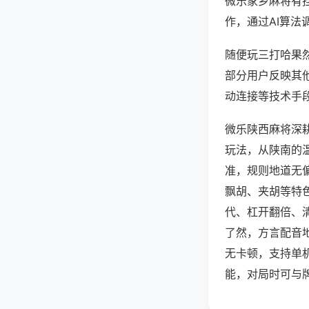
微乐家乡麻将有
作，通过AI算法
随便玩三打哈果然
部分用户反映其他
动连接等技术手段
微乐陕西麻将深
玩法，从陕南的
准，规则地道无
飘胡、夹胡等特
代、杠开翻倍、
了然，方言配音
无卡顿，支持单
能，对局时可与