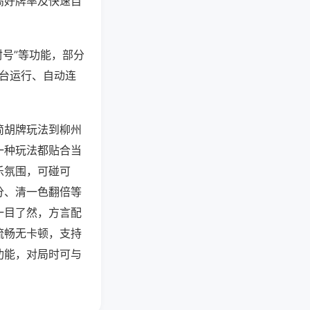
高好牌率及快速自
封号”等功能，部分
后台运行、自动连
简胡牌玩法到柳州
一种玩法都贴合当
乐氛围，可碰可
分、清一色翻倍等
一目了然，方言配
流畅无卡顿，支持
功能，对局时可与