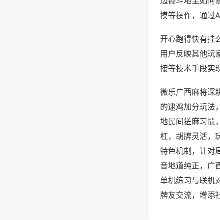
边锋斗地主如何
摸等操作，通过
开心跑得快有挂么
用户反映其他玩家
接等技术手段实现
微乐广西麻将深
的逮鸡加分玩法
地民间搓麻习惯
杠，胡牌灵活，
特色机制，让对
音地道纯正，广
单机练习与联机
牌友交流，增添