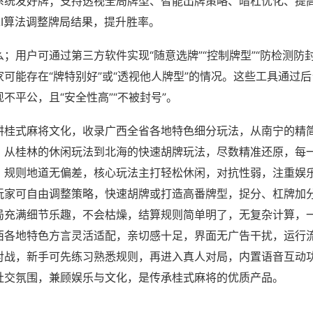
系统发好牌；支持透视全局牌型、智能出牌策略、暗杠优化、提
AI算法调整牌局结果，提升胜率。
；用户可通过第三方软件实现“随意选牌”“控制牌型”“防检测防
可能存在“牌特别好”或“透视他人牌型”的情况。这些工具通过
不平公，且“安全性高”“不被封号”。
耕桂式麻将文化，收录广西全省各地特色细分玩法，从南宁的精
，从桂林的休闲玩法到北海的快速胡牌玩法，尽数精准还原，每
，规则地道无偏差，核心玩法主打轻松休闲，对抗性弱，注重娱
玩家可自由调整策略，快速胡牌或打造高番牌型，捉分、杠牌加
局充满细节乐趣，不会枯燥，结算规则简单明了，无复杂计算，
西各地特色方言灵活适配，亲切感十足，界面无广告干扰，运行
对战，新手可先练习熟悉规则，再进入真人对局，内置语音互动
社交氛围，兼顾娱乐与文化，是传承桂式麻将的优质产品。