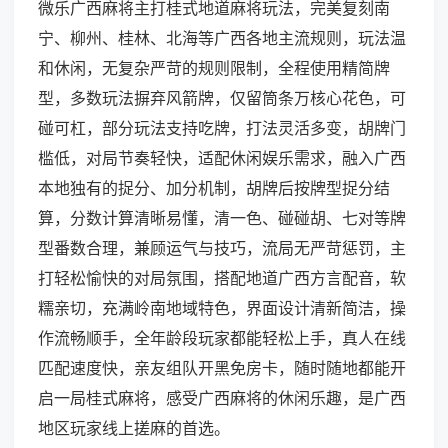
微乐广西麻将主打桂式地道麻将玩法，完美复刻南
宁、柳州、桂林、北海等广西各地主流规则，玩法温
和休闲，无复杂严苛的规则限制，全程使用精简牌
型，多数玩法摒弃风箭牌，仅留筒条万核心花色，可
碰可杠，部分玩法支持吃牌，打法灵活多变，胡牌门
槛低，对局节奏轻快，适配休闲娱乐需求，融入广西
本地独有的捉分、加分机制，胡牌后按牌型捉分结
算，分数计算清晰易懂，清一色、碰碰胡、七对等牌
型番数合理，兼顾运气与技巧，流局无严苛惩罚，主
打轻松愉快的对局氛围，搭配地道广西方言配音，软
糯亲切，充满岭南地域特色，界面设计清新简洁，操
作流畅顺手，全年龄段玩家都能轻松上手，真人在线
匹配速度快，亲友组队开黑免房卡，随时随地都能开
启一局桂式麻将，感受广西麻将的休闲乐趣，是广西
地区玩家线上搓麻的首选。