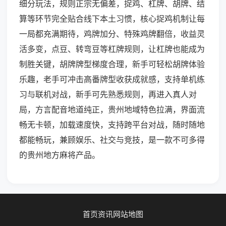
细分玩法，规则正宗无偏差，捉鸡、杠牌、胡牌、结
算等环节完全贴合线下本土习惯，核心捉鸡机制让每
一局都充满期待，鸡牌加分、特殊鸡牌翻倍，收益灵
活多变，点豆、转弯豆等杠牌规则，让杠牌也能成为
制胜关键，胡牌牌型梯度合理，新手可轻松胡牌体验
乐趣，老手可冲击高番牌型收获成就感，支持单机练
习与联机对战，新手可先熟悉规则，再进入真人对
局，方言配音地道纯正，贵州地域特色拉满，界面流
畅无卡顿，加载速度快，支持跨平台对战，随时随地
都能畅玩，兼顾娱乐、社交与竞技，是一款不可多得
的贵州地方麻将产品。
首页
资讯
网站地图