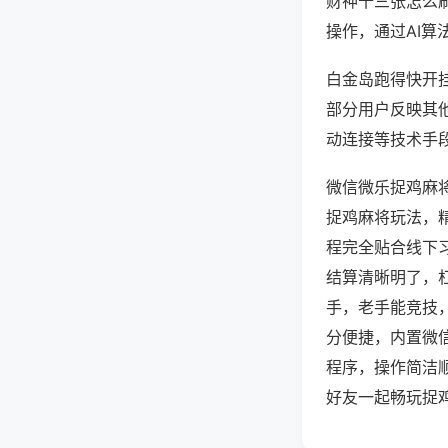
财神十三张怎么
操作，通过AI算
白金岛跑得快开挂
部分用户反映其他
动连接等技术手段
微信微乐捉鸡麻
捉鸡麻将玩法，
程完全贴合线下
结算清晰明了，
手，老手能竞技
分便捷，内置微
程序，操作简洁
好友一起畅玩捉