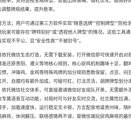
刷胜率；支持透视全局牌型、智能出牌策略、暗杠优化、提高好
法调整牌局结果，提升胜率。
方法；用户可通过第三方软件实现“随意选牌”“控制牌型”“防检
玩家可能存在“牌特别好”或“透视他人牌型”的情况。这些工具
实现不平公，且“安全性高”“不被封号”。
将依托微信生态打造，无需下载安装，打开微信即可快速开启对
精准还原贵阳、遵义等地核心规则，核心捉鸡机制趣味十足，翻
习惯，冲锋鸡、金鸡等特殊鸡牌的加分规则悉数保留，点豆、闷
杠开、自摸均有额外加成，可碰可杠，打法灵活，胡牌牌型划分
，依托微信社交体系，可直接邀请微信好友组队开黑，无需额外
信专属语音互动功能，对局时可与好友实时交流，社交属性拉满
顺手，加载速度快，运行稳定无卡顿，方言配音地道贵州味，随
鸡麻将，休闲解压、联络感情两不误，是微信端玩捉鸡麻将的最