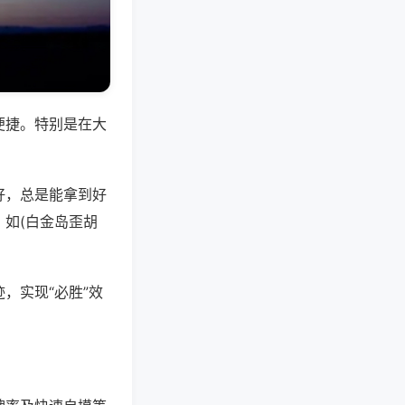
便捷。特别是在大
好，总是能拿到好
如(白金岛歪胡
，实现“必胜”效
。