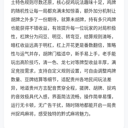
土特色规则尽数还原，核心捉鸡玩法趣味十足，鸡牌
的随机性让每一局都充满未知惊喜，额外加分机制让
胡牌之外多了一份期待，就算未胡牌，持有多只鸡牌
也能获得不错收益，有效提升每一位玩家的对局积极
性，杠牌分为闷豆、明豆、转弯豆，结算规则清晰，
暗杠收益远高于明杠，杠上开花更是番数翻倍，策略
性与运气并存，胡牌门槛适中，新手易上手，老手能
玩出高阶技巧，清一色、龙七对等牌型收益丰厚，满
足竞技需求，支持自定义规则设置，可自由调整鸡牌
数量、豆牌结算等细节，适配贵州各地民间玩法差
异，地道贵州方言配音贯穿全程，搓牌、胡牌、捉鸡
的音效极具代入感，界面简洁流畅，操作简单易懂，
运行无卡顿，无广告干扰，随时随地都能开启一局贵
州捉鸡麻将，感受独特的黔式麻将魅力。