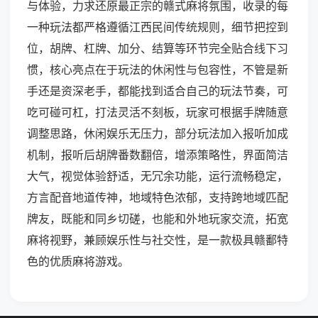
与体验，力求还原最正宗的赣式麻将氛围，收录的每
一种玩法都严格遵循江西民间传统规则，细节把控到
位，胡牌、杠牌、加分、结算等环节完全贴合线下习
惯，核心亮点在于玩法的休闲性与包容性，不管是新
手还是资深老手，都能找到适合自己的玩法节奏，可
吃可碰可杠，打法灵活不刻板，玩家可根据手牌随意
调整思路，休闲娱乐无压力，部分玩法加入报听加成
机制，报听后胡牌番数翻倍，增添策略性，界面简洁
大气，视觉体验舒适，无冗余功能，运行流畅稳定，
方言配音地道传神，地域特色浓郁，支持跨地域匹配
牌友，既能和同乡切磋，也能和外地玩家交流，拓宽
麻将视野，兼顾娱乐性与社交性，是一款极具赣鄱特
色的优质麻将游戏。