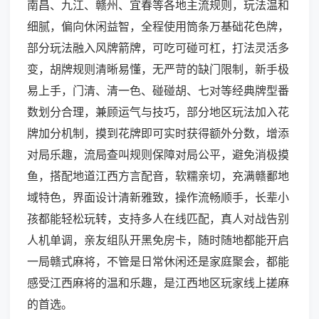
南昌、九江、赣州、宜春等各地主流规则，玩法温和
细腻，偏向休闲益智，全程使用筒条万基础花色牌，
部分玩法融入风牌箭牌，可吃可碰可杠，打法灵活多
变，胡牌规则清晰易懂，无严苛的缺门限制，新手极
易上手，门清、清一色、碰碰胡、七对等经典牌型番
数划分合理，兼顾运气与技巧，部分地区玩法加入花
牌加分机制，摸到花牌即可实时获得额外分数，增添
对局乐趣，流局查叫规则保障对局公平，避免消极摸
鱼，搭配地道江西方言配音，软糯亲切，充满赣鄱地
域特色，界面设计清新雅致，操作流畅顺手，长辈小
孩都能轻松玩转，支持多人在线匹配，真人对战告别
人机单调，亲友组队开黑免房卡，随时随地都能开启
一局赣式麻将，不管是日常休闲还是家庭聚会，都能
感受江西麻将的温和乐趣，是江西地区玩家线上搓麻
的首选。