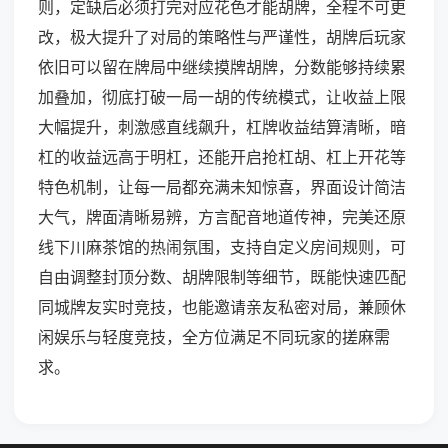
则，定缺后必须打完对应花色才能胡牌，全程不可更
改，极大提升了对局的策略性与严谨性，胡牌后玩家
依旧可以留在牌局中继续摸牌胡牌，分数能够持续累
加叠加，彻底打破一局一胡的传统模式，让收益上限
大幅提升，刺激感直线飙升，杠牌收益结算清晰，暗
杠的收益远高于明杠，还能开启抢杠胡、杠上开花等
特色机制，让每一局都充满未知惊喜，界面设计简洁
大气，牌面清晰易辨，方言配音地道传神，完美还原
线下川麻茶馆的热闹氛围，支持自定义房间规则，可
自由调整封顶分数、胡牌限制等细节，既能快速匹配
同城牌友实时竞技，也能邀请亲友私密对局，兼顾休
闲娱乐与轻度竞技，全方位满足不同玩家的搓麻需
求。