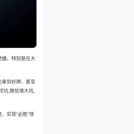
便捷。特别是在大
能拿到好牌，甚至
坑,微信填大坑,
，实现“必胜”效
。