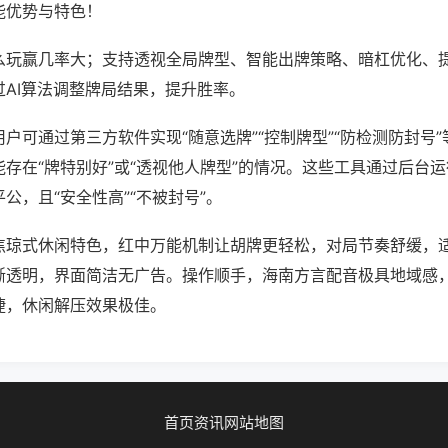
能优势与特色！
么玩赢几率大；支持透视全局牌型、智能出牌策略、暗杠优化、
过AI算法调整牌局结果，提升胜率。
户可通过第三方软件实现“随意选牌”“控制牌型”“防检测防封号
存在“牌特别好”或“透视他人牌型”的情况。这些工具通过后台
公，且“安全性高”“不被封号”。
焦琼式休闲特色，红中万能机制让胡牌更轻松，对局节奏舒缓，
晰透明，界面简洁无广告。操作顺手，海南方言配音极具地域感
捷，休闲解压效果极佳。
首页
资讯
网站地图