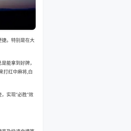
便捷。特别是在大
总是能拿到好牌，
来打红中麻将,白
，实现“必胜”效
。