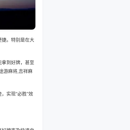
便捷。特别是在大
能拿到好牌，甚至
途游麻将,吉祥麻
，实现“必胜”效
。