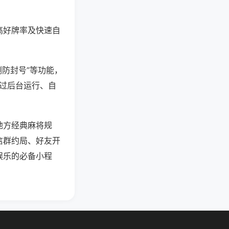
高好牌率及快速自
测防封号”等功能，
通过后台运行、自
地方经典麻将规
信群约局、好友开
娱乐的必备小程