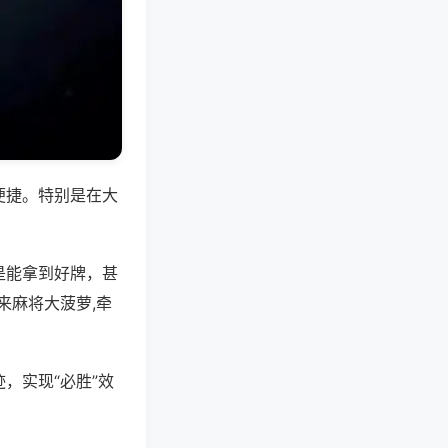
便捷。特别是在大
是能拿到好牌，甚
来麻将大菠萝,牵
，实现“必胜”效
。