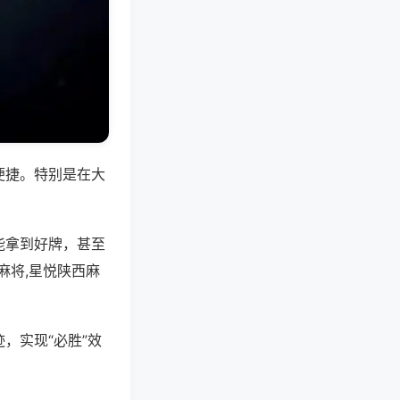
便捷。特别是在大
能拿到好牌，甚至
麻将,星悦陕西麻
，实现“必胜”效
。