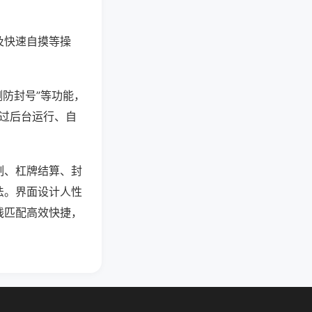
及快速自摸等操
测防封号”等功能，
通过后台运行、自
制、杠牌结算、封
法。界面设计人性
线匹配高效快捷，