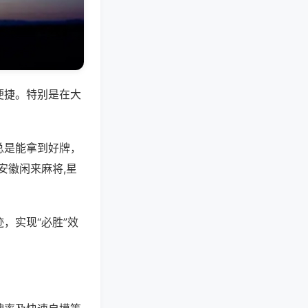
便捷。特别是在大
总是能拿到好牌，
安徽闲来麻将,星
，实现“必胜”效
。