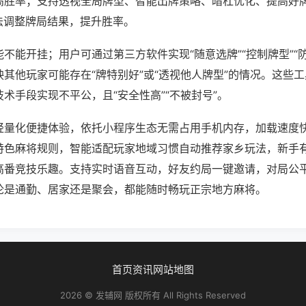
高胜率；支持透视全局牌型、智能出牌策略、暗杠优化、提高好
法调整牌局结果，提升胜率。
不能开挂；用户可通过第三方软件实现“随意选牌”“控制牌型”“
其他玩家可能存在“牌特别好”或“透视他人牌型”的情况。这些
术手段实现不平公，且“安全性高”“不被封号”。
轻量化便捷体验，依托小程序生态无需占用手机内存，加载速度
特色麻将规则，智能适配玩家地域习惯自动推荐家乡玩法，新手
高番竞技乐趣。支持实时语音互动，好友约局一键邀请，对局公
论是通勤、居家还是聚会，都能随时畅玩正宗地方麻将。
首页
资讯
网站地图
2026 © 发辅网 版权所有 All Rights Reserved