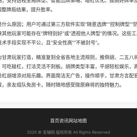
略；支持透视全局牌型、智能出牌策略、暗杠优化、提高好牌率
调整牌局结果，提升胜率。
什么原因；用户可通过第三方软件实现“随意选牌”“控制牌型”“
其他玩家可能存在“牌特别好”或“透视他人牌型”的情况。这些
术手段实现不平公，且“安全性高”“不被封号”。
为甘肃玩家打造，精准复刻全省各地主流规则，推倒胡、二五八
，可吃碰杠，打法灵活不刻板。胡牌类型丰富，平胡轻松娱乐，
抢杠胡增添对局乐趣。界面简洁无广告，操作顺手，甘肃方言配
效，亲友组队免房卡，随时随地感受陇原麻将的独特魅力。
首页
资讯
网站地图
2026 © 发辅网 版权所有 All Rights Reserved