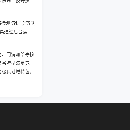
及快速自摸等操
防检测防封号”等功
工具通过后台运
将、门清加倍等核
高番牌型满足竞
音极具地域特色，