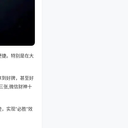
便捷。特别是在大
拿到好牌，甚至好
三张,微信财神十
，实现“必胜”效
。