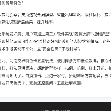
能优势与特色！
么提高胜率；支持透视全局牌型、智能出牌策略、暗杠优化、提
AI算法调整牌局结果，提升胜率。
系统发好牌；用户可通过第三方软件实现“随意选牌”“控制牌型”
映其他玩家可能存在“牌特别好”或“透视他人牌型”的情况。这
术手段实现不平公，且“安全性高”“不被封号”。
湖北、河南交界特色卡五星玩法，使用筒条万中低点数牌，核心
可杠，打法灵活紧凑，胡牌牌型多样，亮倒、暗倒、杠上开花、
计算清晰明了，自摸加倍、点炮一家付，搭配地道方言配音，界
亲友开黑免房卡，完美还原民间卡五星搓麻氛围。