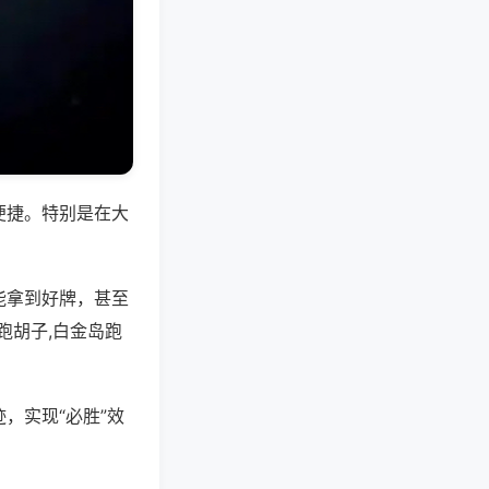
便捷。特别是在大
能拿到好牌，甚至
跑胡子,白金岛跑
，实现“必胜”效
。