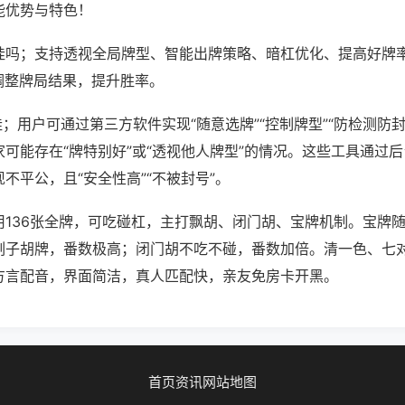
能优势与特色！
挂吗；支持透视全局牌型、智能出牌策略、暗杠优化、提高好牌
调整牌局结果，提升胜率。
挂；用户可通过第三方软件实现“随意选牌”“控制牌型”“防检测防
可能存在“牌特别好”或“透视他人牌型”的情况。这些工具通过
不平公，且“安全性高”“不被封号”。
用136张全牌，可吃碰杠，主打飘胡、闭门胡、宝牌机制。宝牌
刻子胡牌，番数极高；闭门胡不吃不碰，番数加倍。清一色、七
方言配音，界面简洁，真人匹配快，亲友免房卡开黑。
首页
资讯
网站地图