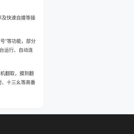
率及快速自摸等操
封号”等功能，部分
后台运行、自动连
随机翻取，摸到翻
对、十三幺等高番