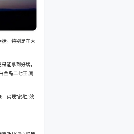
便捷。特别是在大
总是能拿到好牌，
白金岛二七王,喜
，实现“必胜”效
。