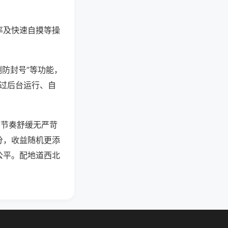
率及快速自摸等操
测防封号”等功能，
通过后台运行、自
，节奏舒缓无严苛
分，收益随机更添
公平。配地道西北