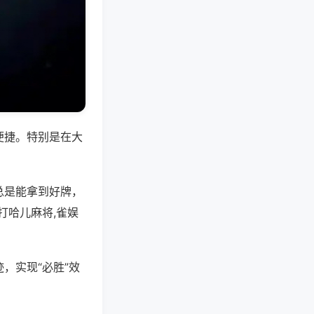
便捷。特别是在大
总是能拿到好牌，
打哈儿麻将,雀娱
，实现“必胜”效
。