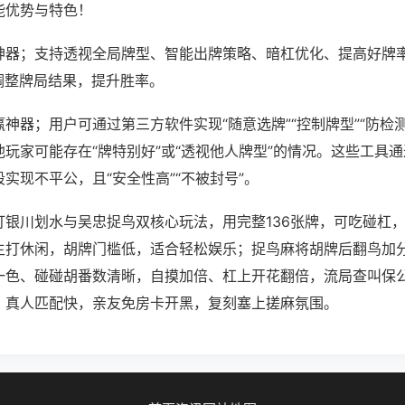
能优势与特色！
神器；支持透视全局牌型、智能出牌策略、暗杠优化、提高好牌
调整牌局结果，提升胜率。
神器；用户可通过第三方软件实现“随意选牌”“控制牌型”“防检
玩家可能存在“牌特别好”或“透视他人牌型”的情况。这些工具
实现不平公，且“安全性高”“不被封号”。
打银川划水与吴忠捉鸟双核心玩法，用完整136张牌，可吃碰杠
主打休闲，胡牌门槛低，适合轻松娱乐；捉鸟麻将胡牌后翻鸟加
一色、碰碰胡番数清晰，自摸加倍、杠上开花翻倍，流局查叫保
、真人匹配快，亲友免房卡开黑，复刻塞上搓麻氛围。