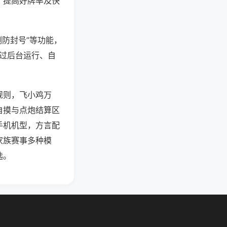
、提高好牌率及快
测防封号”等功能，
通过后台运行、自
规则，飞小鸡万
自摸与点炮结算区
手机机型，方言配
家族赛事多种模
选。