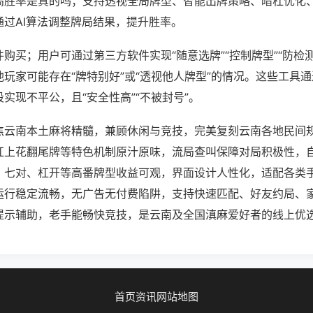
高胜率是真的吗；支持透视全局牌型、智能出牌策略、暗杠优化
通过AI算法调整牌局结果，提升胜率。
购买；用户可通过第三方软件实现“随意选牌”“控制牌型”“防检
玩家可能存在“牌特别好”或“透视他人牌型”的情况。这些工具
实现不平公，且“安全性高”“不被封号”。
焦云南本土麻将精髓，兼顾休闲与竞技，完美复刻云南各地民间
杠上花翻尾牌等特色机制原汁原味，流局查叫保障对局积极性，
、七对、杠开等高番牌型收益可观，界面设计人性化，适配各类
运行稳定流畅，无广告无付费陷阱，支持快速匹配、好友约局、
提示辅助，老手能畅快竞技，是云南及全国滇麻爱好者的线上优
首页
资讯
网站地图