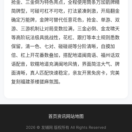
抢金、三金倒为特色亮点，全程使用筒条万加箭牌精
简牌型，可碰可杠不可吃，打法紧凑刺激，开局翻金
确定万能牌，金牌可替代任意花色，抢金、单游、双
游、三游机制让对局变数拉满，三金必倒、金龙啸天
等高阶玩法极具挑战性，花杠、跟打等本土规则悉数
保留，清一色、七对、碰碰胡等分阶清晰，自摸加
倍、杠上开花番数叠加，搭配地道闽南语、福州话双
语配音，软糯地道充满闽地风情，界面简洁大气、牌
面清晰，真人匹配快速稳定，亲友开黑免房卡，完美
复刻福建茶楼搓麻氛围。
首页
资讯
网站地图
2026 © 发辅网 版权所有 All Rights Reserved