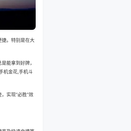
便捷。特别是在大
总是能拿到好牌，
手机金花,手机斗
，实现“必胜”效
。