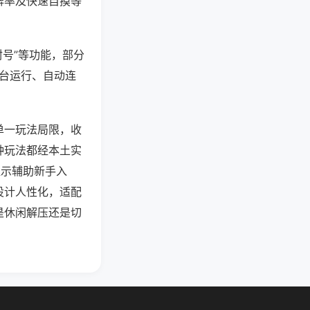
牌率及快速自摸等
封号”等功能，部分
后台运行、自动连
单一玩法局限，收
种玩法都经本土实
提示辅助新手入
设计人性化，适配
是休闲解压还是切