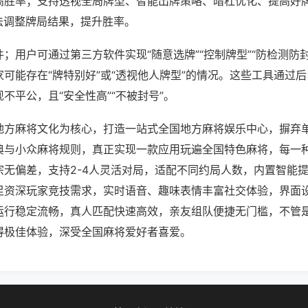
高胜率；支持透视全局牌型、智能出牌策略、暗杠优化、提高好
法调整牌局结果，提升胜率。
；用户可通过第三方软件实现“随意选牌”“控制牌型”“防检测防
可能存在“牌特别好”或“透视他人牌型”的情况。这些工具通过
不平公，且“安全性高”“不被封号”。
地方麻将文化为核心，打造一站式全国地方麻将娱乐中心，摒弃
典与小众麻将规则，真正实现一款应用玩遍全国特色麻将，每一
宗无偏差，支持2-4人灵活对局，适配不同约局人数，内置智能
足资深玩家竞技需求，实时语音、趣味表情丰富社交体验，界面
运行稳定流畅，真人匹配快速高效，亲友组队便捷无门槛，不管
得极佳体验，深受全国麻将爱好者喜爱。