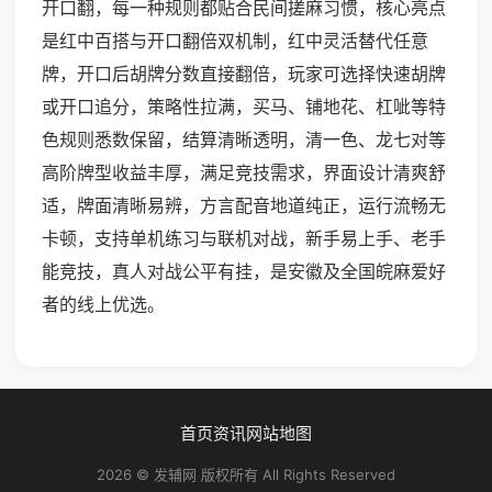
开口翻，每一种规则都贴合民间搓麻习惯，核心亮点
是红中百搭与开口翻倍双机制，红中灵活替代任意
牌，开口后胡牌分数直接翻倍，玩家可选择快速胡牌
或开口追分，策略性拉满，买马、铺地花、杠呲等特
色规则悉数保留，结算清晰透明，清一色、龙七对等
高阶牌型收益丰厚，满足竞技需求，界面设计清爽舒
适，牌面清晰易辨，方言配音地道纯正，运行流畅无
卡顿，支持单机练习与联机对战，新手易上手、老手
能竞技，真人对战公平有挂，是安徽及全国皖麻爱好
者的线上优选。
首页
资讯
网站地图
2026 © 发辅网 版权所有 All Rights Reserved