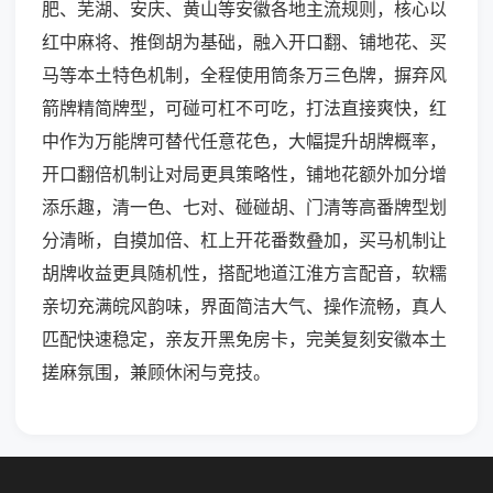
肥、芜湖、安庆、黄山等安徽各地主流规则，核心以
红中麻将、推倒胡为基础，融入开口翻、铺地花、买
马等本土特色机制，全程使用筒条万三色牌，摒弃风
箭牌精简牌型，可碰可杠不可吃，打法直接爽快，红
中作为万能牌可替代任意花色，大幅提升胡牌概率，
开口翻倍机制让对局更具策略性，铺地花额外加分增
添乐趣，清一色、七对、碰碰胡、门清等高番牌型划
分清晰，自摸加倍、杠上开花番数叠加，买马机制让
胡牌收益更具随机性，搭配地道江淮方言配音，软糯
亲切充满皖风韵味，界面简洁大气、操作流畅，真人
匹配快速稳定，亲友开黑免房卡，完美复刻安徽本土
搓麻氛围，兼顾休闲与竞技。