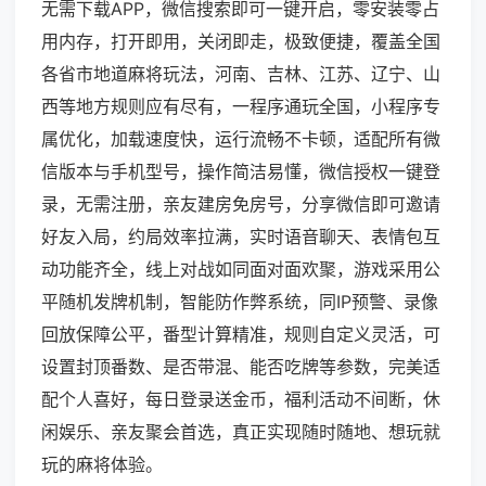
无需下载APP，微信搜索即可一键开启，零安装零占
用内存，打开即用，关闭即走，极致便捷，覆盖全国
各省市地道麻将玩法，河南、吉林、江苏、辽宁、山
西等地方规则应有尽有，一程序通玩全国，小程序专
属优化，加载速度快，运行流畅不卡顿，适配所有微
信版本与手机型号，操作简洁易懂，微信授权一键登
录，无需注册，亲友建房免房号，分享微信即可邀请
好友入局，约局效率拉满，实时语音聊天、表情包互
动功能齐全，线上对战如同面对面欢聚，游戏采用公
平随机发牌机制，智能防作弊系统，同IP预警、录像
回放保障公平，番型计算精准，规则自定义灵活，可
设置封顶番数、是否带混、能否吃牌等参数，完美适
配个人喜好，每日登录送金币，福利活动不间断，休
闲娱乐、亲友聚会首选，真正实现随时随地、想玩就
玩的麻将体验。