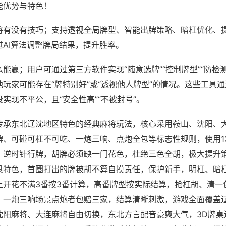
能优势与特色！
将有没有技巧；支持透视全局牌型、智能出牌策略、暗杠优化、
过AI算法调整牌局结果，提升胜率。
能赢；用户可通过第三方软件实现“随意选牌”“控制牌型”“防检
玩家可能存在“牌特别好”或“透视他人牌型”的情况。这些工具
实现不平公，且“安全性高”“不被封号”。
传承东北辽沈地区特色的经典麻将玩法，核心采用鞍山、沈阳、
牌、可碰可杠不可吃、一炮三响、点炮全包等标志性规则，使用1
，逆时针行牌，胡牌必须缺一门花色，杜绝三色全胡，极大提升
具特色，首圈打出的牌被胡不算自摸责任，保护新手，明杠、暗
上开花不满3番按3番计算，高番牌型按实际结算，抢杠胡、清一
，一炮三响场景点炮者包赔三家，结算清晰刺激，游戏全面覆盖
沈阳麻将、大连麻将自由切换，东北方言配音豪爽大气，3D牌桌