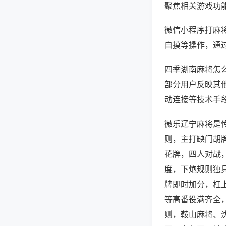
聚焦相关游戏功
微信小程序打麻
自摸等操作，通
四季湖南麻将怎么
部分用户反映其他
动连接等技术手段
微乐辽宁麻将是
则，主打缺门胡
花牌，四人对战
度，下炮规则独
牌即时加分，杠
等高番役满齐全
则，鞍山麻将、