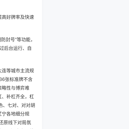
提高好牌率及快速
测防封号”等功能，
通过后台运行、自
大连等城市主流规
36张标准牌不含
策略性与博弈难
杠、补杠齐全，杠
色、七对、对对胡
辽宁各地细分规
还原线下对局氛