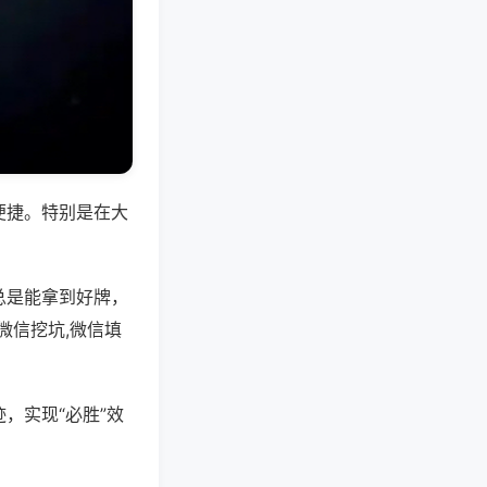
便捷。特别是在大
总是能拿到好牌，
微信挖坑,微信填
，实现“必胜”效
。