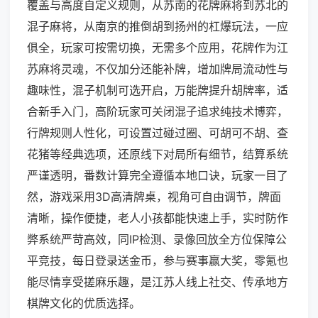
覆盖与高度自定义规则，从苏南的花牌麻将到苏北的
混子麻将，从南京的推倒胡到扬州的杠爆玩法，一应
俱全，玩家可按需切换，无需多个应用，花牌作为江
苏麻将灵魂，不仅加分还能补牌，增加牌局流动性与
趣味性，混子机制可选开启，万能牌提升胡牌率，适
合新手入门，高阶玩家可关闭混子追求纯技术博弈，
行牌规则人性化，可设置过碰过圈、可胡可不胡、查
花猪等经典选项，还原线下对局所有细节，结算系统
严谨透明，番数计算完全遵循本地口诀，玩家一目了
然，游戏采用3D高清牌桌，视角可自由调节，牌面
清晰，操作便捷，老人小孩都能快速上手，实时防作
弊系统严苛高效，同IP检测、录像回放全方位保障公
平竞技，每日登录送金币，参与赛事赢大奖，零氪也
能尽情享受搓麻乐趣，是江苏人线上社交、传承地方
棋牌文化的优质选择。