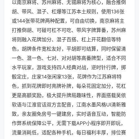
以南京麻将、苏州麻将、无锡麻将为核心，融合推倒
胡、带风、混子、杠爆等江苏本土规则，使用136张
或144张带花牌两种配置，可自由切换，南京麻将主
打推倒胡、可碰可杠不可吃、带风字牌算番，苏州麻
将则融入花牌加分、混子百搭、杠上开花翻倍等特
色，胡牌条件宽松友好，平胡即可结算，同时保留清
一色、混一色、七对、对对胡等高番牌型，适合不同
水平玩家，游戏支持四人经典对战，逆时针行牌，掷
骰定庄，庄家14张闲家13张，花牌作为江苏麻将特
色，抓到花牌即时亮牌补牌，每朵花固定加分，花杠
更是高额奖励，极大提升牌局趣味性，界面搭载吴侬
软语与江淮官话双方言配音，江南水墨风格UI清新雅
致，亲友圈免房号一键建房，实时语音互动，智能防
作弊系统保障公平，无需下载APP小程序即开即玩，
流量消耗低，适配各种手机，每日福利丰厚，排位赛