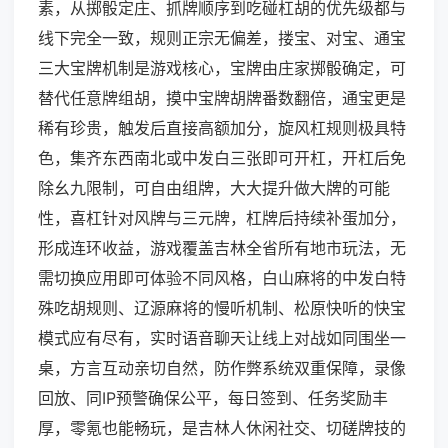
素，从掷骰定庄、抓牌顺序到吃碰杠胡的优先级都与
线下完全一致，规则正宗无偏差，搂宝、对宝、通宝
三大宝牌机制是游戏核心，宝牌由庄家掷骰确定，可
替代任意牌组胡，摸中宝牌胡牌番数翻倍，通宝更是
稀有珍贵，触发后直接高额加分，旋风杠规则极具特
色，集齐东西南北或中发白三张即可开杠，开杠后免
除幺九限制，可自由组牌，大大提升做大牌的可能
性，喜杠针对风牌与三元牌，杠牌后持续补蛋加分，
形成连环收益，游戏覆盖吉林全省所有地市玩法，无
需切换应用即可体验不同风格，白山麻将的中发白特
殊吃胡规则、辽源麻将的慢听机制、松原快听的快宝
模式应有尽有，实时语音聊天让线上对战如同围坐一
桌，方言互动亲切自然，防作弊系统双重保障，录像
回放、同IP预警确保公平，每日签到、任务奖励丰
厚，零氪也能畅玩，是吉林人休闲社交、切磋牌技的