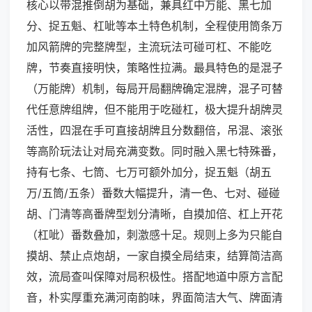
核心以带混推倒胡为基础，兼具红中万能、黑七加
分、捉五魁、杠呲等本土特色机制，全程使用筒条万
加风箭牌的完整牌型，主流玩法可碰可杠、不能吃
牌，节奏直接明快，策略性拉满。最具特色的是混子
（万能牌）机制，每局开局翻牌确定混牌，混子可替
代任意牌组牌，但不能用于吃碰杠，极大提升胡牌灵
活性，四混在手可直接胡牌且分数翻倍，吊混、滚张
等高阶玩法让对局充满变数。同时融入黑七特殊番，
持有七条、七筒、七万可额外加分，捉五魁（胡五
万/五筒/五条）番数大幅提升，清一色、七对、碰碰
胡、门清等高番牌型划分清晰，自摸加倍、杠上开花
（杠呲）番数叠加，刺激感十足。规则上多为只能自
摸胡、禁止点炮胡，一家自摸全局结束，结算简洁高
效，流局查叫保障对局积极性。搭配地道中原方言配
音，朴实厚重充满河南韵味，界面简洁大气、牌面清