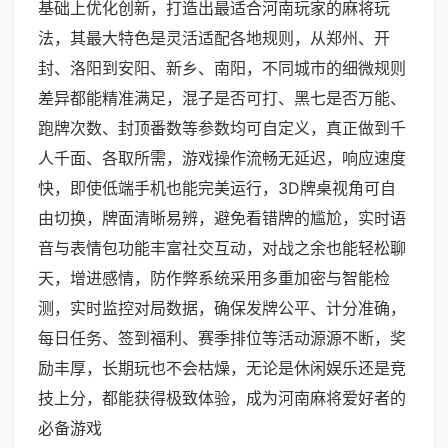
基础上优化创新，打造出最适合河南玩家的麻将玩
法，其最大特色是灵活适配各地规则，从郑州、开
封、洛阳到安阳、新乡、南阳，不同城市的细微规则
差异都能精准满足，混子是否可打、黑七是否万能、
跑牌次数、封顶番数等参数均可自定义，真正做到千
人千面、各取所需，游戏操作流畅无延迟，响应速度
快，即使低端手机也能完美运行，3D牌桌视角可自
由切换，牌面清晰易辨，避免看错牌的尴尬，实时语
音与表情包功能丰富社交互动，对战之余也能轻松聊
天，增进感情，防作弊系统采用多重加密与智能检
测，实时监控对局数据，确保发牌公平、计分准确，
每日任务、签到福利、赛季排位等活动源源不断，奖
励丰厚，长期玩也不会枯燥，无论是休闲娱乐还是竞
技上分，都能获得极致体验，成为河南麻将爱好者的
必备游戏